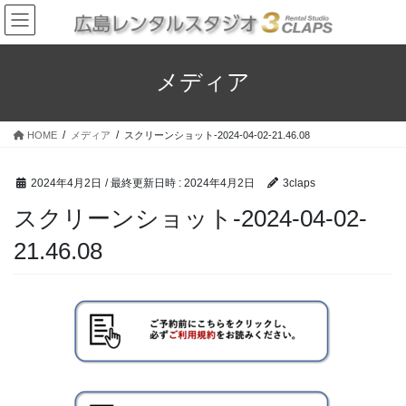
コ
ナ
ン
ビ
テ
ゲ
ン
ー
メディア
ツ
シ
へ
ョ
ス
ン
HOME
メディア
スクリーンショット-2024-04-02-21.46.08
キ
に
ッ
移
プ
動
2024年4月2日
/ 最終更新日時 :
2024年4月2日
3claps
スクリーンショット-2024-04-02-
21.46.08