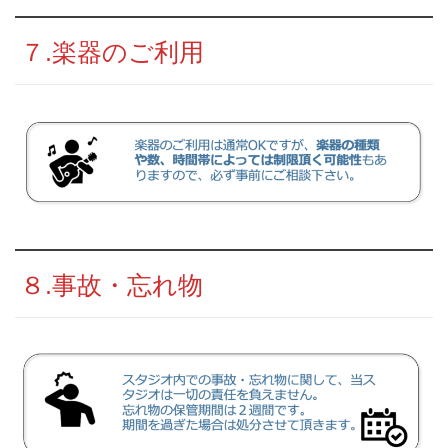
７.楽器のご利用
８.事故・忘れ物