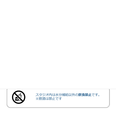
５.火気
６.飲食