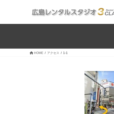
コ
ナ
ン
ビ
テ
ゲ
ン
ー
ツ
シ
へ
ョ
ス
ン
キ
に
ッ
移
HOME
アクセス
1-1
プ
動